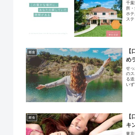
千葉
所・
ホテ
ステ
ださ
【
断食
め
せっ
のス
る道
いず
す。
【
断食
キ
東京