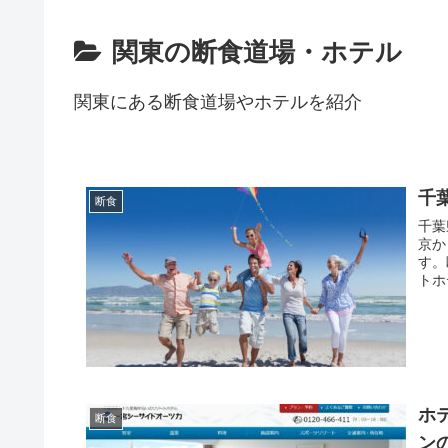
関東の断食道場・ホテル
関東にある断食道場やホテルを紹介
千
断食
千葉
京か
す。
トホ
ホ
断食
ン