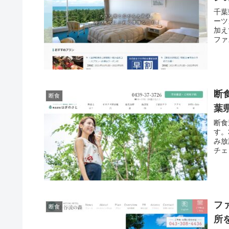
千葉
ーツ
加え
ファ
断
断食
葉
断食
す。
み放
チェ
しょ
フ
断食
所