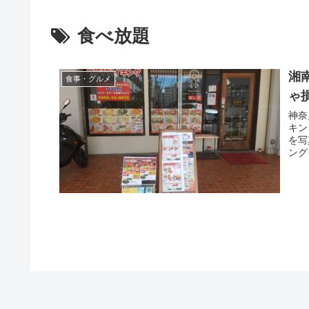
食べ放題
湘
食事・グルメ
ゃ
神奈
キン
を写
ング